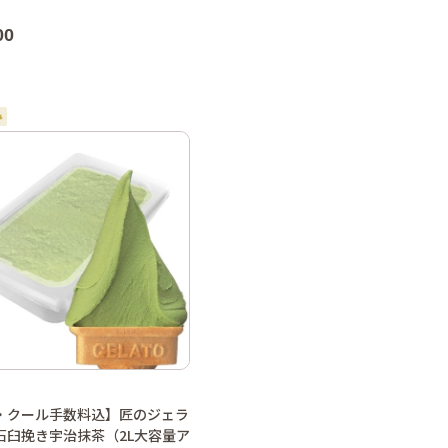
00
・クール手数料込】匠のジェラ
石臼挽き宇治抹茶（2L大容量ア