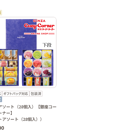
アソート（28個入）【銀座コー
ーナー】
トアソート（28個入））
00