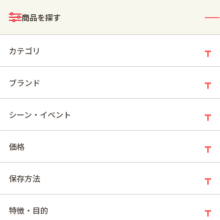
メニュー
商品を探す
ログイン
お買い物かご
カテゴリ
ブランド
【重要】令和８年熊本地震の影響による配送遅延のお知らせ
シーン・イベント
価格
保存方法
特徴・目的