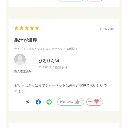
2026.7.30
果汁が濃厚
サイズ：フリュイジュレ＆シャーベット(12個入)
ひろりん64
年代:
60代
性別:
女性
ゼリーはさっぱりでシャーベットは果汁が濃厚でおいしいで
す！！
参考になった
0
Like!
0