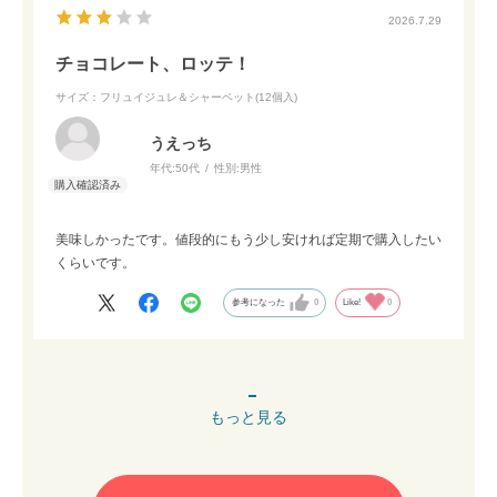
2026.7.29
チョコレート、ロッテ！
サイズ：フリュイジュレ＆シャーベット(12個入)
うえっち
年代:
50代
性別:
男性
美味しかったです。値段的にもう少し安ければ定期で購入したい
くらいです。
参考になった
0
Like!
0
もっと見る