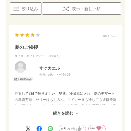
絞り込み
表示：新しい順
2026.7.30
夏のご挨拶
サイズ：ギフトアソート（19個入）
すぐカエル
年代:
70代～
性別:
女性
注文して3日で届きました、早速、冷蔵庫に入れ、夏のデザート
の準備万端、ゼリーはもちろん、マドレーヌも冷しても抜群美味
しく頂けました。リーズナブルなお値段、色んな種類を味わえ手
土産におすすめです。
続きを読む
参考になった
0
Like!
0