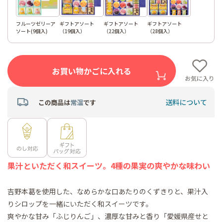
フルーツゼリーア
ギフトアソート
ギフトアソート
ギフトアソート
ソート(9個入)
（19個入）
（22個入）
（28個入）
お買い物かごに入れる
お気に入り
送料について
この商品は
常温
です
果汁といただく和スイーツ。4種の果実の爽やかな味わい
吉野本葛を使用した、なめらかな口あたりのくずきりと、果汁入
りシロップを一緒にいただく和スイーツです。
爽やかな甘み「ふじりんご」、濃厚な甘みと香り「愛媛県産せと