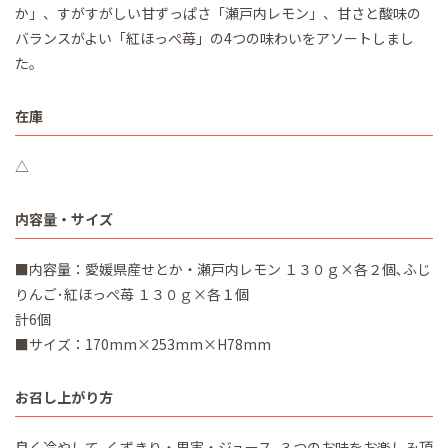
か」、すがすがしい甘ずっぱさ「瀬戸内レモン」、甘さと酸味の
バランスがよい「紅ほっぺ苺」の4つの味わいをアソートしまし
た。
在庫
△
内容量・サイズ
■内容量：愛媛県産せとか・瀬戸内レモン １３０ｇ×各２個､ふじ
りんご･紅ほっぺ苺 １３０ｇ×各１個
計6個
■サイズ：170mm×253mm×H78mm
お召し上がり方
良く冷やして､くずきり・果実・ジュース､３つのお味をお楽しみ頂