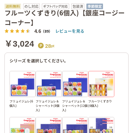
くずきり
(6個入)
フルーツくずきり(6個入)【銀座コージー
コーナー】
4.6
レビューを見る
（89）
￥3,024
28
シリーズ を選択してください。
フリュイジュレ(6
フリュイジュレ＆
フリュイジュレ＆
フルーツくずきり
個入)
シャーベット(8個
シャーベット(12個
(6個入)
入)
入)