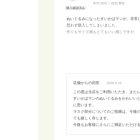
年代:
50代
性別:
男性
ぬいぐるみになったすいかばマンが、非常
思わず購入してしまいました。
作りもサイズ感もとてもいい感じですが、
目と鼻の間のマスク部分が、少々頼りない
とはいえ、すいかばマンを見るたびに
思わず笑みがこぼれてます。
ありがとうございます。
店舗からの回答
2026.6.23
この度は当店をご利用いただき、また
すいかばマンのぬいぐるみをかわいい
に思います。
マスク部分についてのご指摘は、今後
ても嬉しく存じます。
今後もお客様にさらにご満足いただけ