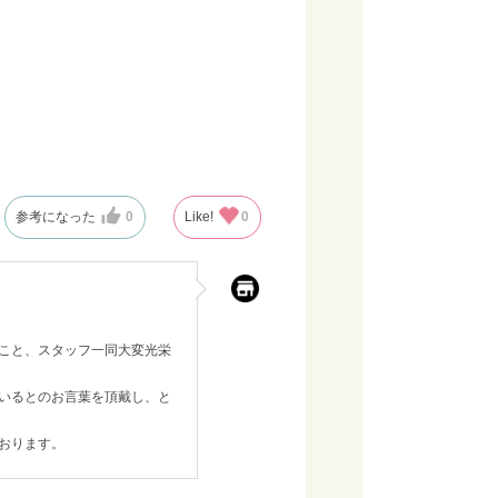
参考になった
0
Like!
0
こと、スタッフ一同大変光栄
いるとのお言葉を頂戴し、と
おります。