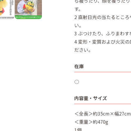
ら被ったり、顔を覆ったり
す。
2 直射日光の当たるとこ
い。
3 ぶつけたり、ふりまわ
4 変形・変質および火災
ださい。
在庫
○
内容量・サイズ
＜全長＞約35cm×幅27cm
＜重量＞約470g
1個