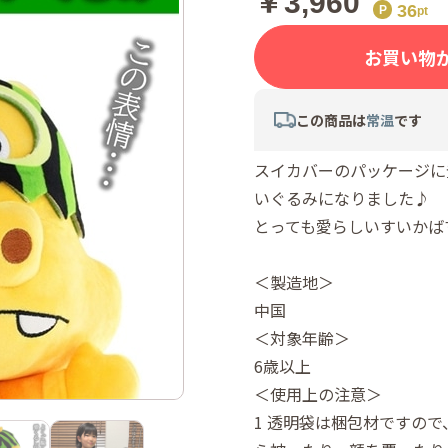
￥3,960
36
お買い物
この商品は
常温
です
スイカバーのパッケージに
いぐるみになりました♪
とっても愛らしいすいかば
＜製造地＞
中国
＜対象年齢＞
6歳以上
＜使用上の注意＞
1 透明袋は梱包材ですの