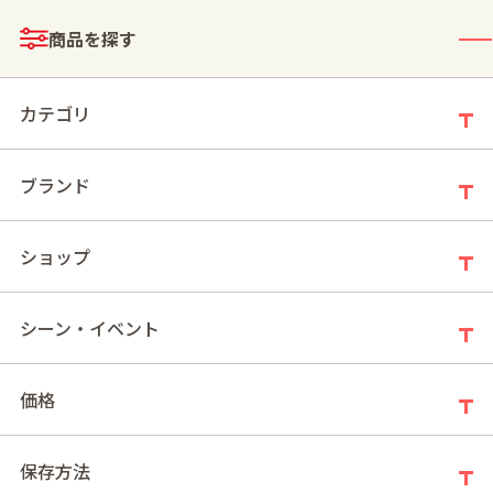
メニュー
商品を探す
ログイン
お買い物かご
カテゴリ
ブランド
モールトップ
1000円台(2026スプリングギフト)
ショップ
1000円台(2026スプリングギフト)
シーン・イベント
価格
新着順
件の商品
16
保存方法