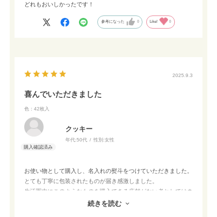
どれもおいしかったです！
参考になった
0
Like!
0
2025.9.3
喜んでいただきました
色：42枚入
クッキー
年代:
50代
性別:
女性
お使い物として購入し、名入れの熨斗をつけていただきました。
とても丁寧に包装されたものが届き感激しました。
生活圏内にこのようなものを購入できる店舗がない者としてはネ
ットで購入できることが大変ありがたくぜひまた利用させていた
続きを読む
だきたいと思いました。