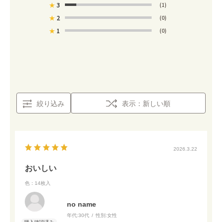
★
3
(1)
★
2
(0)
★
1
(0)
絞り込み
表示：新しい順
2026.3.22
おいしい
色：14枚入
no name
年代:
30代
性別:
女性