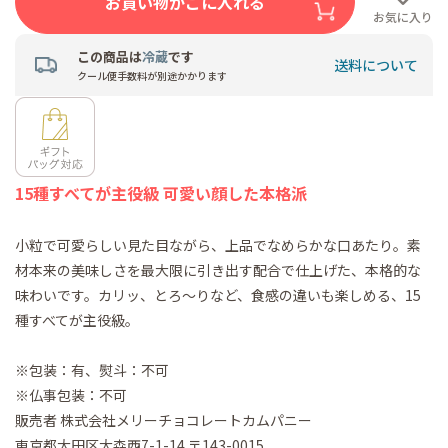
お買い物かごに入れる
お気に入り
この商品は
冷蔵
です
送料について
クール便手数料が別途かかります
15種すべてが主役級 可愛い顔した本格派
小粒で可愛らしい見た目ながら、上品でなめらかな口あたり。素
材本来の美味しさを最大限に引き出す配合で仕上げた、本格的な
味わいです。カリッ、とろ～りなど、食感の違いも楽しめる、15
種すべてが主役級。
※包装：有、熨斗：不可
※仏事包装：不可
販売者 株式会社メリーチョコレートカムパニー
東京都大田区大森西7-1-14 〒143-0015