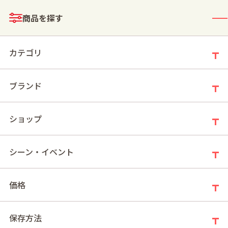
メニュー
商品を探す
ログイン
お買い物かご
カテゴリ
ブランド
モールトップ
1000円台（2025ウィンターギフト）【総合】
ショップ
1000円台（2025ウィンターギフト）【総
シーン・イベント
合】
価格
新着順
件の商品
17
保存方法