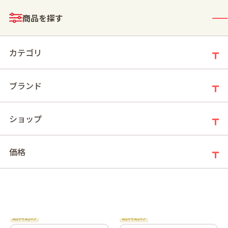
メニュー
商品を探す
ログイン
お買い物かご
カテゴリ
ブランド
モールトップ
>
シーン・イベント
>
お礼・お返し
ショップ
お礼・お返し
価格
新着順
件の商品
13