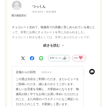
つっくん
年代:
50代
性別:
男性
チョコレート含めて、物価高での高騰に苦しめられている者にと
って、非常にお得にチョコレートを手に入れられました。
チョコレート好きな者としては、非常にありがたかったです。
内容もバラエティーに富んでいて、色々な種類のチョコレート菓
続きを読む
子を食べられて満足しています。
次回も購入したいとです。
参考になった
0
Like!
0
店舗からの回答
2026.8.3
この度は当店をご利用いただき、またレビューを
ご投稿いただき、誠にありがとうございます。
嬉しいお言葉を頂戴し、大変励みになります。物
価高が続く中でもお得にお買い求めいただけたと
のこと、また内容のバラエティーにもご満足いた
だけたとのことで、大変嬉しく思います。