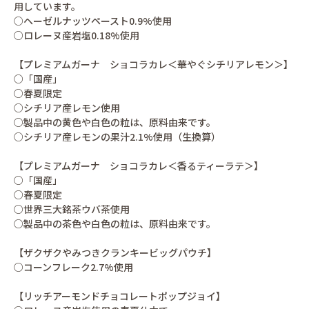
用しています。
○ヘーゼルナッツペースト0.9%使用
○ロレーヌ産岩塩0.18%使用
【プレミアムガーナ ショコラカレ＜華やぐシチリアレモン＞】
○「国産」
○春夏限定
○シチリア産レモン使用
○製品中の黄色や白色の粒は、原料由来です。
○シチリア産レモンの果汁2.1%使用（生換算）
【プレミアムガーナ ショコラカレ＜香るティーラテ＞】
○「国産」
○春夏限定
○世界三大銘茶ウバ茶使用
○製品中の茶色や白色の粒は、原料由来です。
【ザクザクやみつきクランキービッグパウチ】
○コーンフレーク2.7%使用
【リッチアーモンドチョコレートポップジョイ】