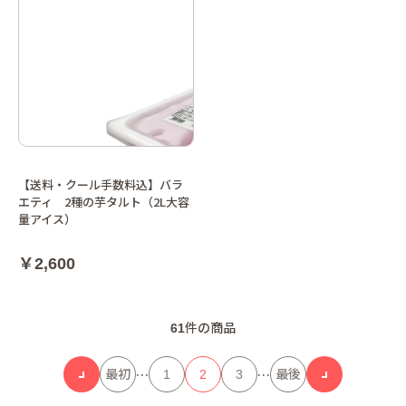
【送料・クール手数料込】バラ
エティ 2種の芋タルト（2L大容
量アイス）
￥2,600
61
件の商品
…
…
最初
1
2
3
最後