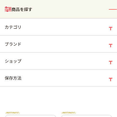
メニュー
商品を探す
ログイン
お買い物かご
カテゴリ
ブランド
モールトップ
>
保存方法
>
要冷凍
ショップ
要冷凍
保存方法
新着順
件の商品
61