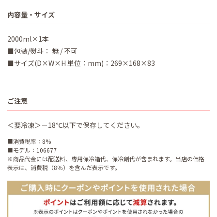
内容量・サイズ
2000ml×1本
■包装/熨斗： 無 / 不可
■サイズ(D×W×H 単位：mm)：269×168×83
ご注意
＜要冷凍＞－18℃以下で保存してください。
■消費税率：8%
■モデル：106677
※商品代金には配送料、専用保冷箱代、保冷剤代が含まれます。当店の価格
表示は、消費税（8％）を含んだ表示です。