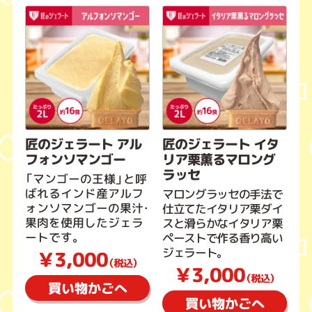
匠のジェラート アル
匠のジェラート イタ
フォンソマンゴー
リア栗薫るマロング
ラッセ
「マンゴーの王様」と呼
ばれるインド産アルフ
マロングラッセの手法で
ォンソマンゴーの果汁・
仕立てたイタリア栗ダイ
果肉を使用したジェラ
スと滑らかなイタリア栗
ートです。
ペーストで作る香り高い
ジェラート。
￥3,000
（税込）
￥3,000
（税込）
買い物かごへ
買い物かごへ