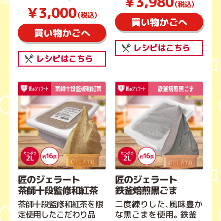
￥3,980
（税込）
￥3,000
（税込）
買い物かごへ
買い物かごへ
レシピはこちら
レシピはこちら
匠のジェラート
匠のジェラート
茶師十段監修和紅茶
鉄釜焙煎黒ごま
茶師十段監修和紅茶を限
二度練りした、風味豊か
定使用したこだわり品
な黒ごまを使用。鉄釜