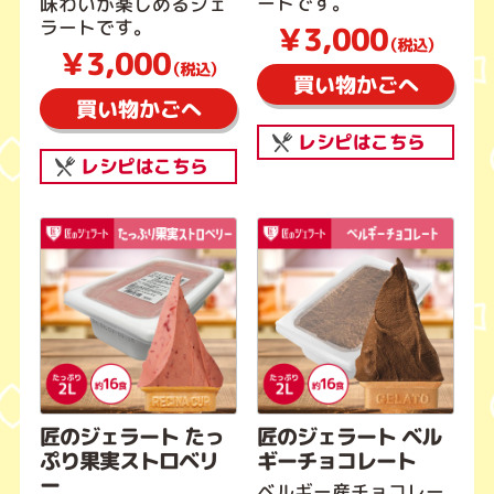
ートです。
味わいが楽しめるジェ
ラートです。
￥3,000
（税込）
￥3,000
（税込）
買い物かごへ
買い物かごへ
レシピはこちら
レシピはこちら
匠のジェラート たっ
匠のジェラート ベル
ぷり果実ストロベリ
ギーチョコレート
ー
ベルギー産チョコレー