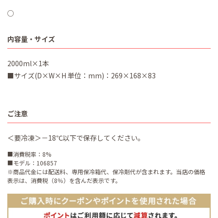
○
内容量・サイズ
2000ml×1本
■サイズ(D×W×H 単位：mm)：269×168×83
ご注意
＜要冷凍＞－18℃以下で保存してください。
■消費税率：8%
■モデル：106857
※商品代金には配送料、専用保冷箱代、保冷剤代が含まれます。当店の価格
表示は、消費税（8％）を含んだ表示です。