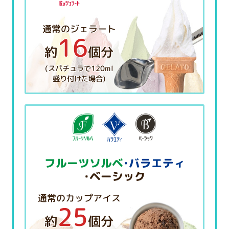
通常のジェラート
16
約
個分
(スパチュラで120ml
盛り付けた場合)
フルーツソルベ
・バラエティ
・ベーシック
通常のカップアイス
25
約
個分