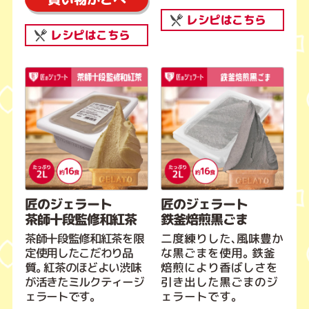
レシピはこちら
レシピはこちら
匠のジェラート
匠のジェラート
茶師十段監修和紅茶
鉄釜焙煎黒ごま
茶師十段監修和紅茶を限
二度練りした、風味豊か
定使用したこだわり品
な黒ごまを使用。鉄釜
質。紅茶のほどよい渋味
焙煎により香ばしさを
が活きたミルクティージ
引き出した黒ごまのジ
ェラートです。
ェラートです。