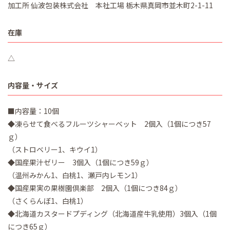
加工所 仙波包装株式会社 本社工場 栃木県真岡市並木町2-1-11
在庫
△
内容量・サイズ
■内容量：10個
◆凍らせて食べるフルーツシャーベット 2個入（1個につき57
ｇ）
（ストロベリー1、キウイ1）
◆国産果汁ゼリー 3個入（1個につき59ｇ）
（温州みかん1、白桃1、瀬戸内レモン1）
◆国産果実の果樹園倶楽部 2個入（1個につき84ｇ）
（さくらんぼ1、白桃1）
◆北海道カスタードプディング（北海道産牛乳使用）3個入（1個
につき65ｇ）