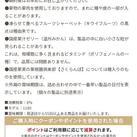
●開封後はお早めにお召し上がりください。
●果物の果肉を使用しておりますので、まれに種や皮の一部が入
ることがあります。
●凍らせて食べるフルーツシャーベット（キウイフルーツ）の黒
点は種由来です。
●国産果汁ゼリー（温州みかん）は、製品の中に白い小さな粒が
見られることがあります。
これは、柑橘類に多く含まれるビタミンＰ（ポリフェノールの一
種）で、品質には問題ありません。
●国産果実の果樹園倶楽部【さくらんぼ】については種入りのも
のを使用しています。
※外箱の賞味期限は、詰め合わせの中で一番早い製品の日付を表
示しています。（個々の製品に別途表示）
■消費税率：8%
■モデル：1180
■賞味期限：発送日から55日以上ある商品をお届けいたします。