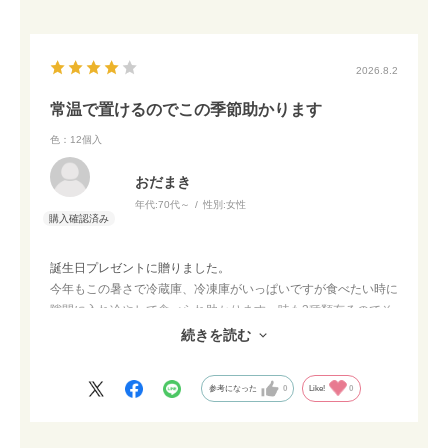
2026.8.2
常温で置けるのでこの季節助かります
色：12個入
おだまき
年代:
70代～
性別:
女性
誕生日プレゼントに贈りました。
今年もこの暑さで冷蔵庫、冷凍庫がいっぱいですが食べたい時に
隙間に入れ冷やして食べられ助かります。味も3種類有るのでそ
の日の気分で美味しく食べています。
続きを読む
とお礼メールをいただきました。色々迷いましたが良かったです
参考になった
0
Like!
0