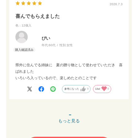
2026.7.3
喜んでもらえました
色：12個入
ぴい
年代:
60代
性別:
女性
県外に住んでる姉妹に 夏の贈り物として使わせていただき 喜
ばれました
いろいろ入っているので、楽しめたとのことです
参考になった
0
Like!
0
もっと見る