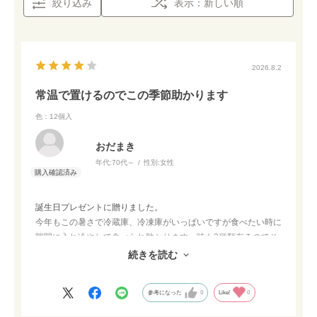
絞り込み
表示：新しい順
2026.8.2
常温で置けるのでこの季節助かります
色：12個入
おだまき
年代:
70代～
性別:
女性
誕生日プレゼントに贈りました。
今年もこの暑さで冷蔵庫、冷凍庫がいっぱいですが食べたい時に
隙間に入れ冷やして食べられ助かります。味も3種類有るのでそ
の日の気分で美味しく食べています。
続きを読む
とお礼メールをいただきました。色々迷いましたが良かったです
参考になった
0
Like!
0