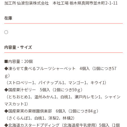
加工所 仙波包装株式会社 本社工場 栃木県真岡市並木町2-1-11
在庫
○
内容量・サイズ
■内容量：20個
◆凍らせて食べるフルーツシャーベット 4個入（1個につき57
ｇ）
（ストロベリー1、パイナップル1、マンゴー1、キウイ1）
◆国産果汁ゼリー 5個入（1個につき59ｇ）
（とちおとめ1、温州みかん1、白桃1、瀬戸内レモン1、シャイン
マスカット1）
◆国産果実の果樹園倶楽部 6個入（1個につき84ｇ）
（さくらんぼ1、白桃1、洋梨2、林檎2）
◆北海道カスタードプディング（北海道産牛乳使用）5個入（1個