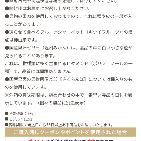
●直射日光や高温多湿な場所を避けて保存してください。
●開封後はお早めにお召し上がりください。
●果物の果肉を使用しておりますので、まれに種や皮の一部が入
ることがあります。
●凍らせて食べるフルーツシャーベット（キウイフルーツ）の黒
点は種由来です。
●国産果汁ゼリー（温州みかん）は、製品の中に白い小さな粒が
見られることがあります。
これは、柑橘類に多く含まれるビタミンＰ（ポリフェノールの一
種）で、品質には問題ありません。
●国産果実の果樹園倶楽部【さくらんぼ】については種入りのも
のを使用しています。
※外箱の賞味期限は、詰め合わせの中で一番早い製品の日付を表
示しています。（個々の製品に別途表示）
■消費税率：8%
■モデル：1151
■賞味期限：発送日から55日以上ある商品をお届けいたします。