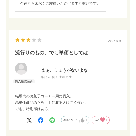
今後とも末永くご愛顧いただけますと幸いです。
2026.5.9
流行りのもの、でも単価としては…
まぁ、しょうがないよな
年代:
40代
性別:
男性
職場内のお菓子コーナー用に購入。
高単価商品のため、手に取る人はごく僅か。
でも、特別感はある。
参考になった
0
Like!
0