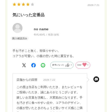
2026.7.21
気にいった定番品
no name
年代:
60代
性別:
女性
手を汚すこと無く、頬張りやすい。
コアラが可愛い。小腹の空いた時に重宝する。
参考になった
0
Like!
0
店舗からの回答
2026.7.22
この度は当店をご利用いただき、またレビューを
ご投稿いただき、誠にありがとうございます。
嬉しいお言葉を頂戴し、大変励みになります。手
を汚さずに食べやすい点や、コアラのデザイン、
小腹が空いたときのちょうど良いサイズ感にご満