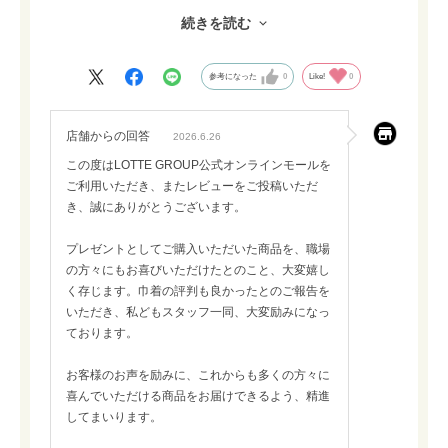
喜んで頂けたので良かったです。
続きを読む
巾着も可愛いと評判で、何にかに活用するのを
考えるのも楽しみの一つになったようです^ ^
参考になった
0
Like!
0
ありがとうございました‼︎
店舗からの回答
2026.6.26
この度はLOTTE GROUP公式オンラインモールを
ご利用いただき、またレビューをご投稿いただ
き、誠にありがとうございます。
プレゼントとしてご購入いただいた商品を、職場
の方々にもお喜びいただけたとのこと、大変嬉し
く存じます。巾着の評判も良かったとのご報告を
いただき、私どもスタッフ一同、大変励みになっ
ております。
お客様のお声を励みに、これからも多くの方々に
喜んでいただける商品をお届けできるよう、精進
してまいります。