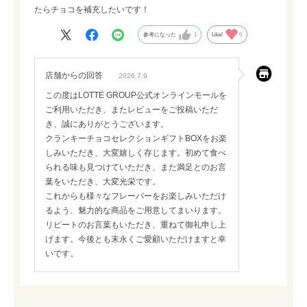
たらチョコを補充したいです！
参考になった
1
Like!
0
店舗からの回答
2026.7.9
この度はLOTTE GROUP公式オンラインモールを
ご利用いただき、またレビューをご投稿いただ
き、誠にありがとうございます。
クランキーチョコセレクションギフトBOXをお楽
しみいただき、大変嬉しく存じます。初めて食べ
られる味も見つけていただき、また満足とのお言
葉をいただき、大変光栄です。
これからも様々なフレーバーをお楽しみいただけ
るよう、魅力的な商品をご用意してまいります。
リピートのお言葉もいただき、重ねて御礼申し上
げます。今後とも末永くご愛顧いただけますと幸
いです。