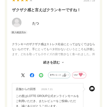
2026.7.18
ザクザク感と言えばクランキーですね！
たつ
クランキーのザクザク感はストレス社会にとってはなくてはなら
ないものです。手にとってもベタ付かないというところも評価し
ます。どれを取っても小サイズの袋で飽きなく食べれました。外
れ商品もなく、まだ食べたことがないものをあって最後まで楽し
続きを読む
めました。チョコが入ったクランキーの箱がかっこ良かったで
す。保冷剤は入っていませんでしたが、しっかりと冷凍配達され
ており、商品受け取り後でも美味しく食べることができました。
参考になった
1
Like!
0
店舗からの回答
2026.7.21
この度はLOTTE GROUP公式オンラインモールを
ご利用いただき、またレビューをご投稿いただ
き、誠にありがとうございます。