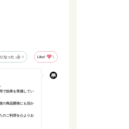
考になった
0
Like!
1
。
用で効果を実感してい
後の商品開発にも活か
たのご利用を心よりお