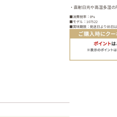
・直射日光や高温多湿の
■消費税率：8%
■モデル：107522
■賞味期限：発送日より85日