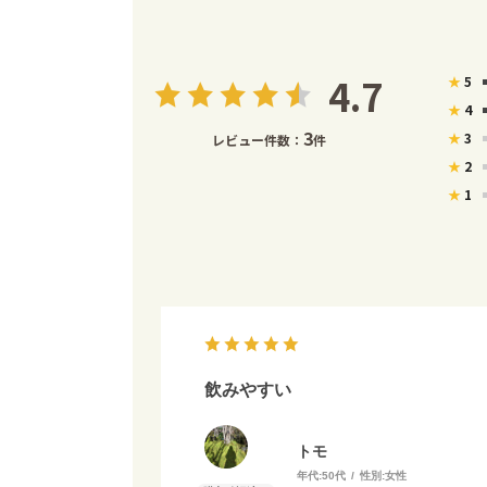
4.7
★
5
★
4
3
★
3
レビュー件数：
件
★
2
★
1
飲みやすい
トモ
年代:
50代
性別:
女性