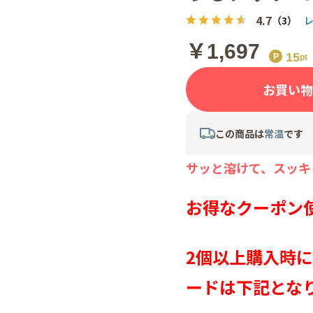
4.7
（3）
￥1,697
15
お買い物
この商品は
常温
です
サッと溶けて、スッキ
お得なクーポン
2個以上購入時に
ードは下記とな