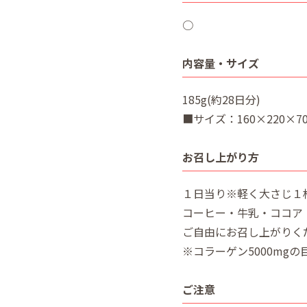
○
内容量・サイズ
185g(約28日分)
■サイズ：160×220×7
お召し上がり方
１日当り※軽く大さじ１杯
コーヒー・牛乳・ココア
ご自由にお召し上がりく
※コラーゲン5000mgの
ご注意