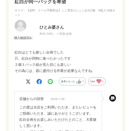
紅白が同一パックを希望
サイズ：【送料・クール手数料込】ミニ雪見だいふく紅白2種 9個入×8箱セ
ット
ひとみ婆さん
年代:
70代～
性別:
女性
紅白はとても嬉しい企画でした
只、紅白が同時に食べたかったです
２個１パック組が見た目にも楽しい
その為には、器に盛付ける作業が必要なんですね。
参考になった
0
Like!
0
店舗からの回答
2026.7.30
この度は当店をご利用いただき、またレビューを
ご投稿いただき、誠にありがとうございます。
紅白企画をお楽しみいただけたとのこと、大変嬉
しく思います。