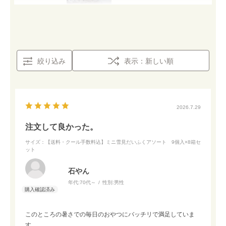
絞り込み
表示：新しい順
2026.7.29
注文して良かった。
サイズ：【送料・クール手数料込】ミニ雪見だいふくアソート 9個入×8箱セ
ット
石やん
年代:
70代～
性別:
男性
このところの暑さでの毎日のおやつにバッチリで満足していま
す。