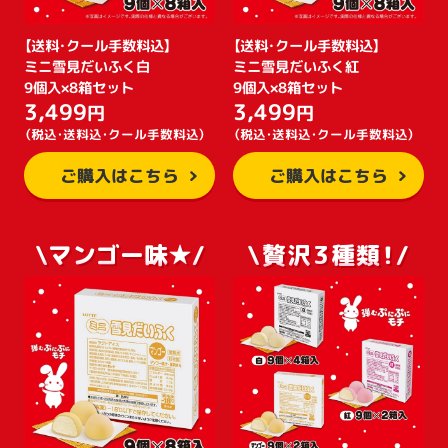
【送料・クール手数料込】
【送料・クール手数料込】
ミニ雪見だいふく白
ミニ雪見だいふく紅
9個入×8箱セット
9個入×8箱セット
3,499
3,499
円
円
（税込・送料込・クール手数料込）
（税込・送料込・クール手数料込）
ご購入はこちら
ご購入はこちら
\マンゴー味★/
\贅沢3種類！/