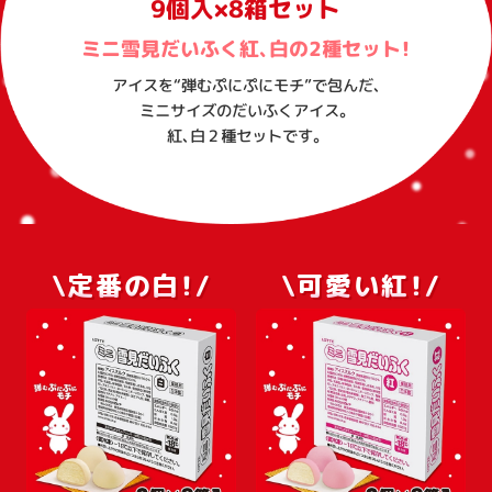
9個入×8箱セット
ミニ雪見だいふく紅、白の2種セット！
アイスを“弾むぷにぷにモチ”で包んだ、
ミニサイズのだいふくアイス。
紅、白２種セットです。
\定番の白！/
\可愛い紅！/