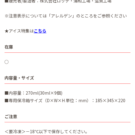
■販売者/製造者：株式会社ロッテ・浦和工場・滋賀工場
※注意表示については「アレルゲン」のところをご参照ください
★アイス特集は
こちら
在庫
○
内容量・サイズ
■内容量：270ml(30ml×9個)
■専用保冷箱サイズ（D×W×H 単位：mm）：185×345×220
ご注意
＜要冷凍＞－18℃以下で保存してください。