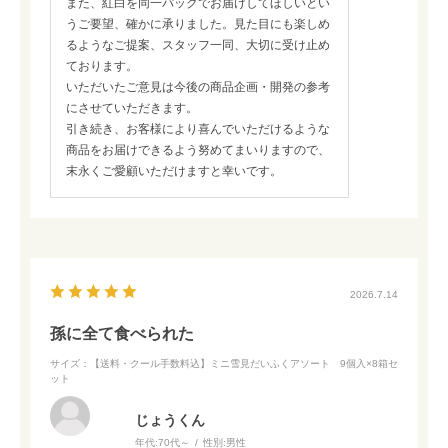
また、紅白を同一パックでお届けしてほしいとい
うご要望、確かに承りました。見た目にも楽しめ
るようなご提案、スタッフ一同、大切に受け止め
ております。
いただいたご意見は今後の商品企画・開発の参考
にさせていただきます。
引き続き、お客様により喜んでいただけるような
商品をお届けできるよう努めてまいりますので、
末永くご愛顧いただけますと幸いです。
2026.7.14
孫に全て食べられた
サイズ：【送料・クール手数料込】ミニ雪見だいふくアソート 9個入×8箱セ
ット
じょうくん
年代:
70代～
性別:
男性