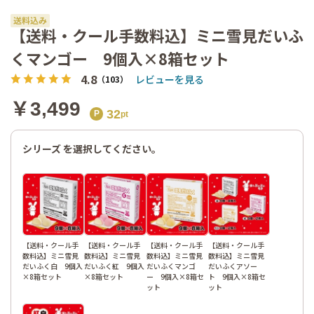
【送料・
クール手
数料込】
【送料・クール手数料込】ミニ雪見だいふ
ミニ雪見
くマンゴー 9個入×8箱セット
だいふく
マンゴ
4.8
レビューを見る
（103）
ー 9個入
×8箱セッ
￥3,499
32
ト
シリーズ を選択してください。
【送料・クール手
【送料・クール手
【送料・クール手
【送料・クール手
数料込】ミニ雪見
数料込】ミニ雪見
数料込】ミニ雪見
数料込】ミニ雪見
だいふく白 9個入
だいふく紅 9個入
だいふくマンゴ
だいふくアソー
×8箱セット
×8箱セット
ー 9個入×8箱セ
ト 9個入×8箱セ
ット
ット