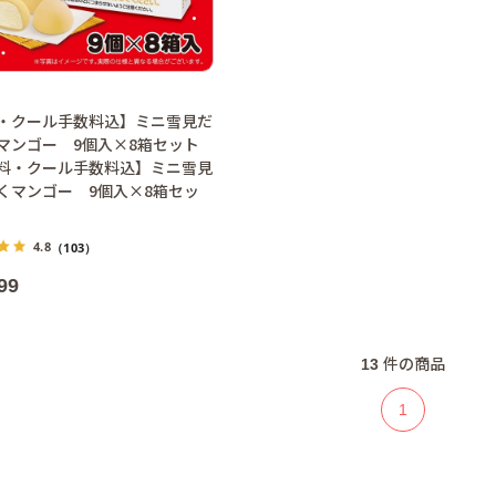
・クール手数料込】ミニ雪見だ
マンゴー 9個入×8箱セット
料・クール手数料込】ミニ雪見
くマンゴー 9個入×8箱セッ
4.8
（103）
99
13
件の商品
1