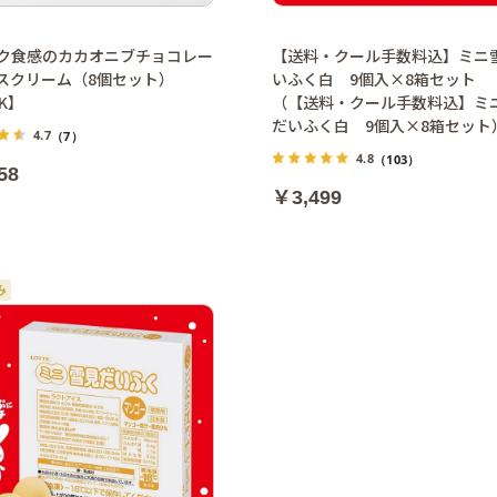
ク食感のカカオニブチョコレー
【送料・クール手数料込】ミニ
スクリーム（8個セット）
いふく白 9個入×8箱セット
 K】
（【送料・クール手数料込】ミ
だいふく白 9個入×8箱セット
4.7
（7）
4.8
（103）
58
￥3,499