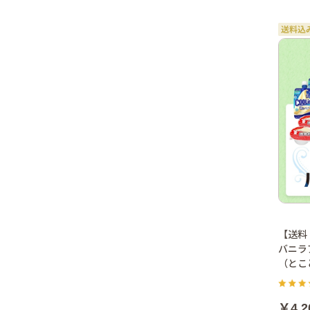
【送料
バニラ
（とこ
￥4,2