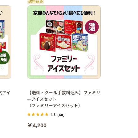
気アイ
【送料・クール手数料込み】ファミリ
ーアイスセット
）
（ファミリーアイスセット）
4.8
（40）
￥4,200