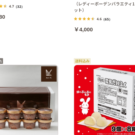
（レディーボーデンバラエティ1
4.7
（32）
ット）
80
4.6
（65）
￥4,000