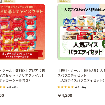
・クール手数料込】アジアに恋
【送料・クール手数料込み】人
イスセット（クリアファイル1
スバラエティセット
テッカーシール付き）
（人気アイスバラエティセット
4.8
4.8
（43）
（40）
00
￥4,200