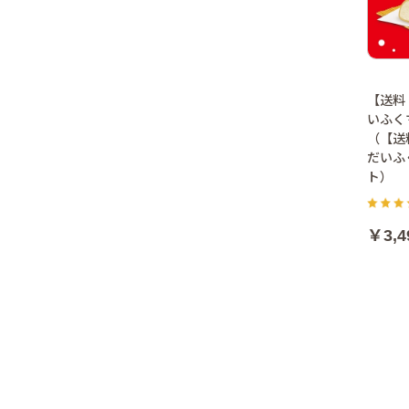
【送料
いふく
（【送
だいふ
ト）
￥3,4