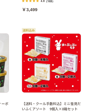
4.8
（103）
￥3,499
ィーボ
【送料・クール手数料込】ミニ雪見だ
いふくアソート 9個入×8箱セット