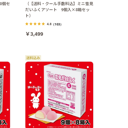
0個セ
（【送料・クール手数料込】ミニ雪見
だいふくアソート 9個入×8箱セッ
ト）
4.8
（103）
￥3,499