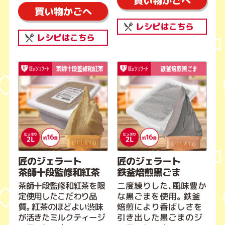
買い物かごへ
買い物かごへ
レシピはこちら
レシピはこちら
匠のジェラート
匠のジェラート
茶師十段監修和紅茶
鉄釜焙煎黒ごま
茶師十段監修和紅茶を限
二度練りした、風味豊か
定使用したこだわり品
な黒ごまを使用。鉄釜
質。紅茶のほどよい渋味
焙煎により香ばしさを
が活きたミルクティージ
引き出した黒ごまのジ