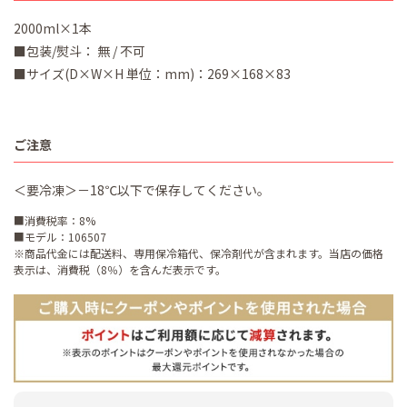
2000ml×1本
■包装/熨斗： 無 / 不可
■サイズ(D×W×H 単位：mm)：269×168×83
ご注意
＜要冷凍＞－18℃以下で保存してください。
■消費税率：8%
■モデル：106507
※商品代金には配送料、専用保冷箱代、保冷剤代が含まれます。当店の価格
表示は、消費税（8％）を含んだ表示です。