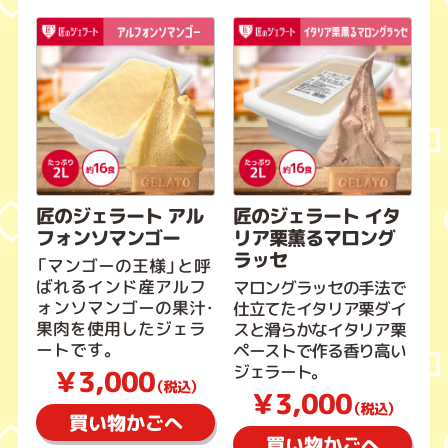
匠のジェラート アル
匠のジェラート イタ
フォンソマンゴー
リア栗薫るマロング
ラッセ
「マンゴーの王様」と呼
ばれるインド産アルフ
マロングラッセの手法で
ォンソマンゴーの果汁・
仕立てたイタリア栗ダイ
果肉を使用したジェラ
スと滑らかなイタリア栗
ートです。
ペーストで作る香り高い
ジェラート。
￥3,000
（税込）
￥3,000
（税込）
買い物かごへ
買い物かごへ