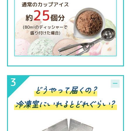
通常のカップアイス
25
約
個分
(80mlのディッシャーで
盛り付けた場合)