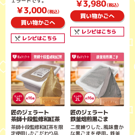
ェラートです。
￥3,980
（税込）
￥3,000
（税込）
買い物かごへ
買い物かごへ
レシピはこちら
レシピはこちら
匠のジェラート
匠のジェラート
茶師十段監修和紅茶
鉄釜焙煎黒ごま
茶師十段監修和紅茶を限
二度練りした、風味豊か
定使用したこだわり品
な黒ごまを使用。鉄釜