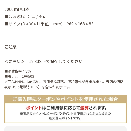
2000ml×1本
■包装/熨斗： 無 / 不可
■サイズ(D×W×H 単位：mm)：269×168×83
ご注意
＜要冷凍＞－18℃以下で保存してください。
■消費税率：8%
■モデル：106503
※商品代金には配送料、専用保冷箱代、保冷剤代が含まれます。当店の価格
表示は、消費税（8％）を含んだ表示です。