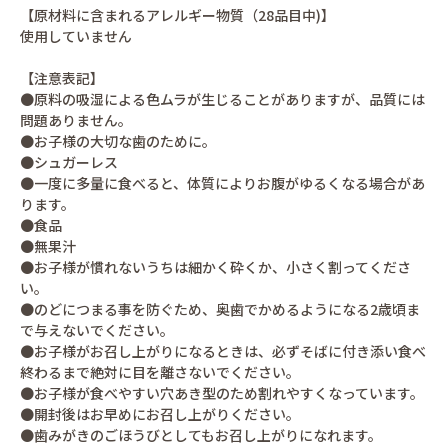
【原材料に含まれるアレルギー物質（28品目中)】
使用していません
【注意表記】
●原料の吸湿による色ムラが生じることがありますが、品質には
問題ありません。
●お子様の大切な歯のために。
●シュガーレス
●一度に多量に食べると、体質によりお腹がゆるくなる場合があ
ります。
●食品
●無果汁
●お子様が慣れないうちは細かく砕くか、小さく割ってくださ
い。
●のどにつまる事を防ぐため、奥歯でかめるようになる2歳頃ま
で与えないでください。
●お子様がお召し上がりになるときは、必ずそばに付き添い食べ
終わるまで絶対に目を離さないでください。
●お子様が食べやすい穴あき型のため割れやすくなっています。
●開封後はお早めにお召し上がりください。
●歯みがきのごほうびとしてもお召し上がりになれます。