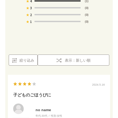
★
4
(1)
★
3
(0)
★
2
(0)
★
1
(0)
絞り込み
表示：新しい順
2024.5.16
子どものごほうびに
no name
年代:
30代
性別:
女性