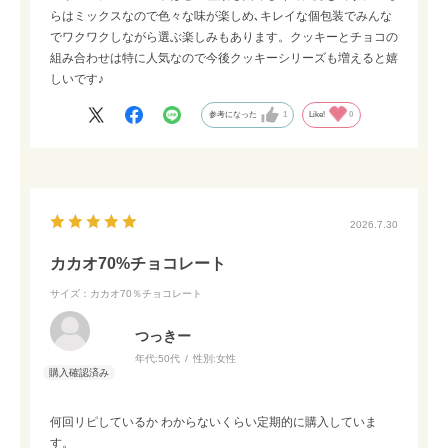
らはミックスなので色々な味が楽しめ､キレイな個包装でみんな
でワクワクしながら選ぶ楽しみもあります。クッキーとチョコの
組み合わせは特に人気なので今後クッキーシリーズも増えると嬉
しいです♪
参考になった
1
Like!
0
2026.7.30
カカオ70%チョコレート
サイズ：カカオ70％チョコレート
つっきー
年代:
50代
性別:
女性
何回リピしているか わからないくらい定期的に購入していま
す。