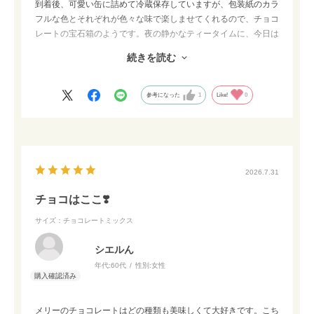
到着後、可愛い缶に詰めて冷蔵保存していますが、包装紙のカラ
フルな色とそれぞれが色々な味で楽しませてくれるので、チョコ
レートの宝石箱のようです。夜の静かなティータイムに、今日は
何を食べようかと選ぶ時は本当に幸せなひとときです。
続きを読む
とても美味しいチョコレートで、価格にもお得感があったので購
入して良かったと思いました。
参考になった
1
Like!
0
2026.7.31
チョコはここ❣️
サイズ：チョコレートミックス
シエルん
年代:
60代
性別:
女性
メリーのチョコレートはどの種類も美味しくて大好きです。こち