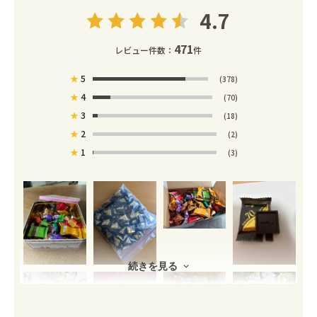
4.7
471
レビュー件数：
件
★
5
(378)
★
4
(70)
★
3
(18)
★
2
(2)
★
1
(3)
続きを見る