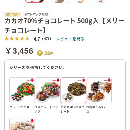
カカオ
70％チョ
コレート
カカオ70％チョコレート 500g入【メリー
チョコレート】
4.7
レビューを見る
（471）
￥3,456
32
シリーズ を選択してください。
プレーンカカオ
チョコレートミッ
カカオ70％チョコ
お買得ミルフィー
クス
レート
ユ