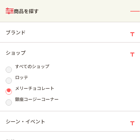
メニュー
商品を探す
ログイン
お買い物かご
ブランド
ショップ
すべてのショップ
モールトップ
チョコレート
大容量（チョコレート）
ロッテ
メリーチョコレート
大容量（チョコレート）
銀座コージーコーナー
新着順
件の商品
3
シーン・イベント