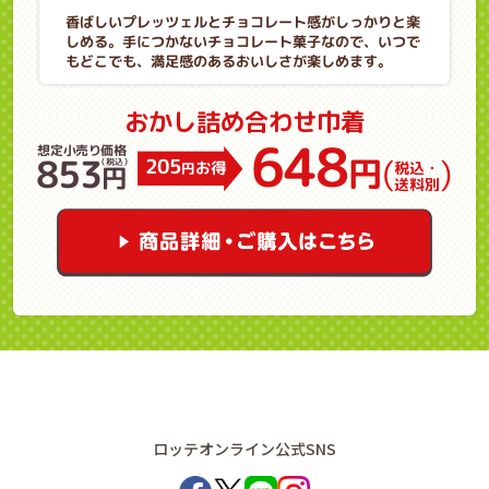
香ばしいプレッツェルとチョコレート感がしっかりと楽
しめる。手につかないチョコレート菓子なので、いつで
もどこでも、満足感のあるおいしさが楽しめます。
おかし詰め合わせ巾着
648
想定小売り価格
853
円
(
)
205
（税込）
お得
税込・
円
円
送料別
ロッテオンライン公式SNS