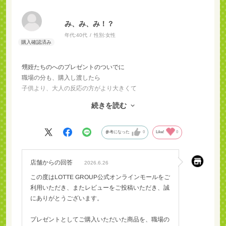
み、み、み！？
年代:
40代
性別:
女性
甥姪たちのへのプレゼントのついでに
職場の分も、購入し渡したら
子供より、大人の反応の方がより大きくて
喜んで頂けたので良かったです。
続きを読む
巾着も可愛いと評判で、何にかに活用するのを
考えるのも楽しみの一つになったようです^ ^
参考になった
0
Like!
0
ありがとうございました‼︎
店舗からの回答
2026.6.26
この度はLOTTE GROUP公式オンラインモールをご
利用いただき、またレビューをご投稿いただき、誠
にありがとうございます。
プレゼントとしてご購入いただいた商品を、職場の