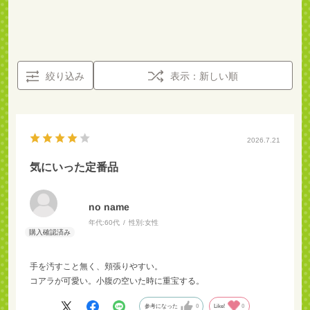
絞り込み
表示：新しい順
2026.7.21
気にいった定番品
no name
年代:
60代
性別:
女性
手を汚すこと無く、頬張りやすい。
コアラが可愛い。小腹の空いた時に重宝する。
参考になった
0
Like!
0