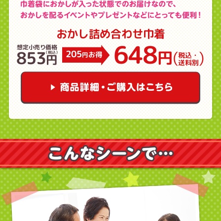
おかし詰め合わせ巾着
648
想定小売り価格
853
円
(
)
205
（税込）
お得
税込・
円
円
送料別