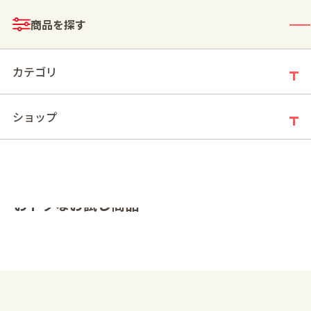
メニュー
商品を探す
ログイン
お買い物かご
カテゴリ
ショップ
モールトップ
>
特徴・目的
>
おトクなお試し商品
おトクなお試し商品