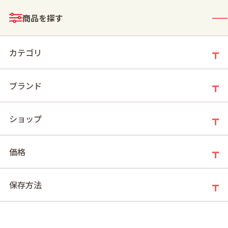
メニュー
商品を探す
ログイン
お買い物かご
カテゴリ
ブランド
モールトップ
>
シーン・イベント
>
パーティー
ショップ
パーティー
価格
新着順
件の商品
98
保存方法