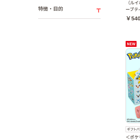
（ルイ
特徴・目的
ーブテ
￥54
＜ポケ