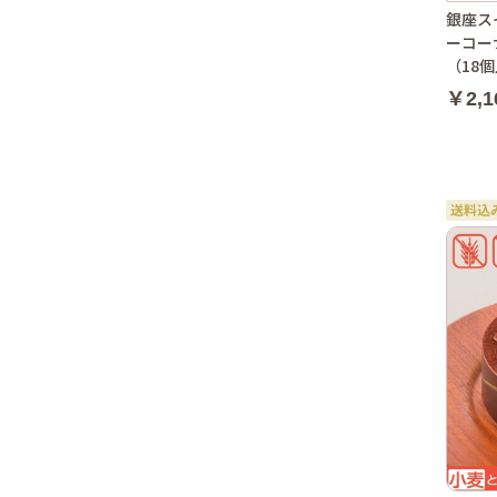
銀座ス
ーコー
（18
￥2,1