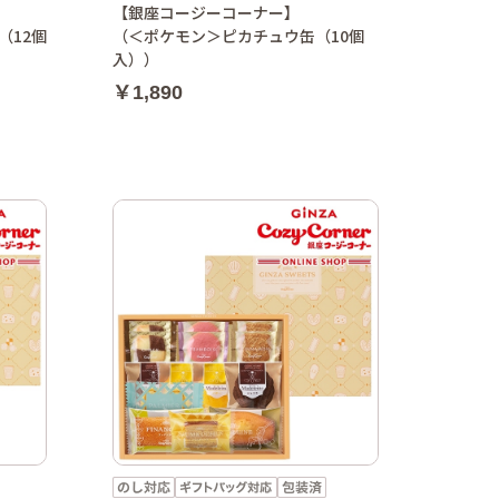
【銀座コージーコーナー】
（12個
（＜ポケモン＞ピカチュウ缶（10個
入））
￥1,890