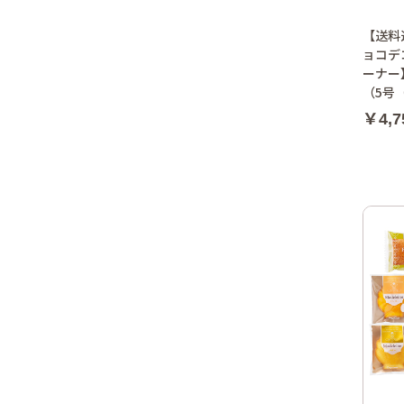
【送料
ョコデ
ーナー
（5号
￥4,7