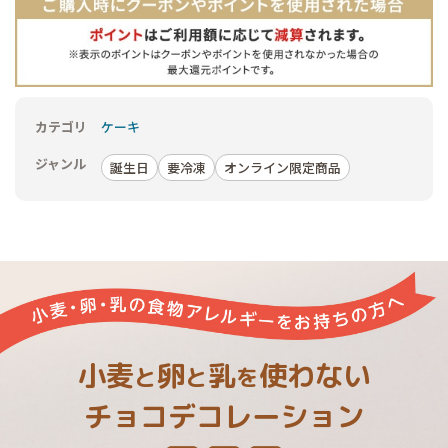
カテゴリ
ケーキ
ジャンル
誕生日
要冷凍
オンライン限定商品
小麦
卵
乳
使わない
と
と
を
チョコデコレーション