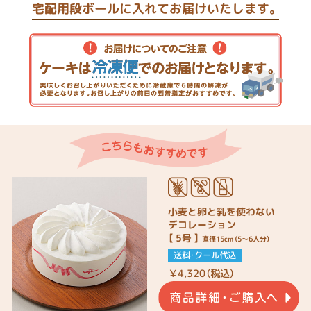
宅配用段ボールに入れてお届けいたします。
小麦と卵と乳を使わない
デコレーション
【 5号 】
直径15cm（5～6人分）
送料・クール代込
￥
4,320
（税込）