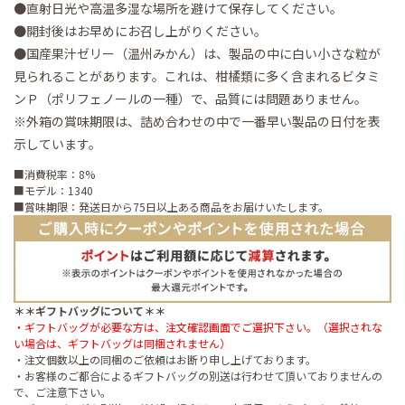
●直射日光や高温多湿な場所を避けて保存してください。
●開封後はお早めにお召し上がりください。
●国産果汁ゼリー（温州みかん）は、製品の中に白い小さな粒が
見られることがあります。これは、柑橘類に多く含まれるビタミ
ンＰ（ポリフェノールの一種）で、品質には問題ありません。
※外箱の賞味期限は、詰め合わせの中で一番早い製品の日付を表
示しています。
■消費税率：8%
■モデル：1340
■賞味期限：発送日から75日以上ある商品をお届けいたします。
＊＊ギフトバッグについて＊＊
・ギフトバッグが必要な方は、注文確認画面でご選択下さい。（選択されな
い場合は、ギフトバッグは同梱されません）
・注文個数以上の同梱のご依頼はお断り申し上げております。
・お客様のご都合によるギフトバッグの別送は行わせて頂いておりませんの
で、ご注意下さい。