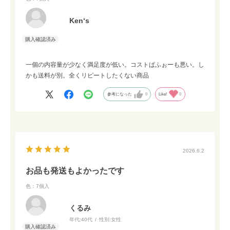
Ken‘s
一個の内容量が少なく満足度が低い。コストぱふぉーも悪い。し
かも送料が別。全くリピートしたくない商品
参考になった
0
Like!
0
2026.6.2
お品も発送もよかったです
色：7個入
くるみ
年代:
40代
性別:
女性