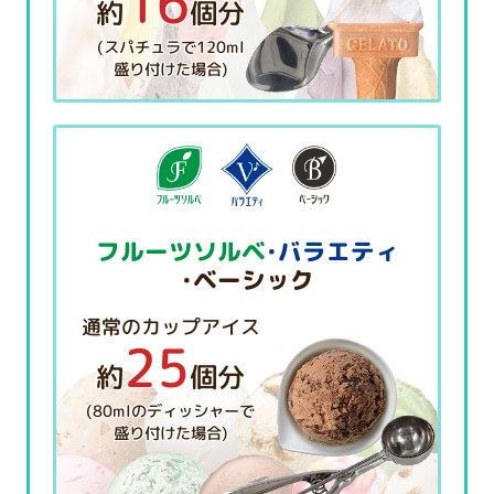
16
約
個分
(スパチュラで120ml
盛り付けた場合)
フルーツソルベ
・バラエティ
・ベーシック
通常のカップアイス
25
約
個分
(80mlのディッシャーで
盛り付けた場合)