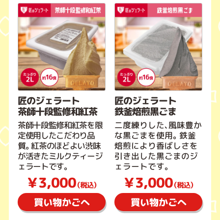
匠のジェラート
匠のジェラート
茶師十段監修和紅茶
鉄釜焙煎黒ごま
茶師十段監修和紅茶を限
二度練りした、風味豊か
定使用したこだわり品
な黒ごまを使用。鉄釜
質。紅茶のほどよい渋味
焙煎により香ばしさを
が活きたミルクティージ
引き出した黒ごまのジ
ェラートです。
ェラートです。
￥3,000
￥3,000
（税込）
（税込）
買い物かごへ
買い物かごへ