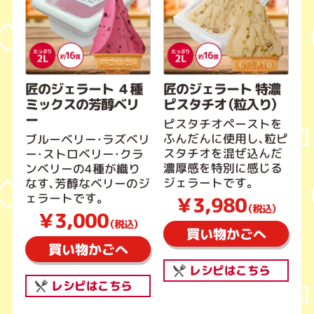
匠のジェラート ４種
匠のジェラート 特濃
ミックスの芳醇ベリ
ピスタチオ（粒入り）
ー
ピスタチオペーストを
ふんだんに使用し、粒ピ
ブルーベリー・ラズベリ
スタチオを混ぜ込んだ
ー・ストロベリー・クラ
濃厚感を特別に感じる
ンベリーの4種が織り
ジェラートです。
なす、芳醇なベリーのジ
ェラートです。
￥3,980
（税込）
￥3,000
（税込）
買い物かごへ
買い物かごへ
レシピはこちら
レシピはこちら