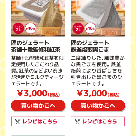
匠のジェラート
匠のジェラート
茶師十段監修和紅茶
鉄釜焙煎黒ごま
茶師十段監修和紅茶を限
二度練りした、風味豊か
定使用したこだわり品
な黒ごまを使用。鉄釜
質。紅茶のほどよい渋味
焙煎により香ばしさを
が活きたミルクティージ
引き出した黒ごまのジ
ェラートです。
ェラートです。
￥3,000
￥3,000
（税込）
（税込）
買い物かごへ
買い物かごへ
レシピはこちら
レシピはこちら