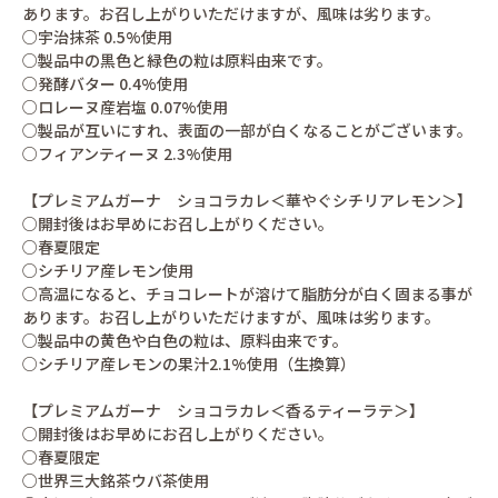
あります。お召し上がりいただけますが、風味は劣ります。
○宇治抹茶 0.5%使用
○製品中の黒色と緑色の粒は原料由来です。
○発酵バター 0.4%使用
○ロレーヌ産岩塩 0.07%使用
○製品が互いにすれ、表面の一部が白くなることがございます。
○フィアンティーヌ 2.3%使用
【プレミアムガーナ ショコラカレ＜華やぐシチリアレモン＞】
○開封後はお早めにお召し上がりください。
○春夏限定
○シチリア産レモン使用
○高温になると、チョコレートが溶けて脂肪分が白く固まる事が
あります。お召し上がりいただけますが、風味は劣ります。
○製品中の黄色や白色の粒は、原料由来です。
○シチリア産レモンの果汁2.1%使用（生換算）
【プレミアムガーナ ショコラカレ＜香るティーラテ＞】
○開封後はお早めにお召し上がりください。
○春夏限定
○世界三大銘茶ウバ茶使用