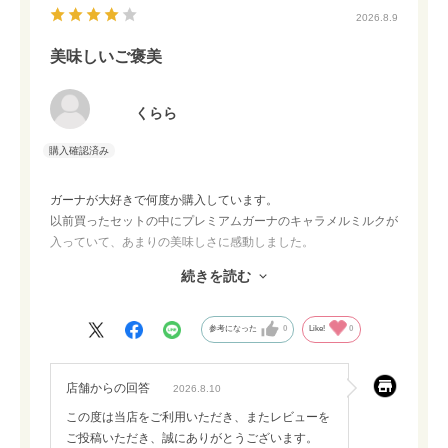
2026.8.9
美味しいご褒美
くらら
ガーナが大好きで何度か購入しています。
以前買ったセットの中にプレミアムガーナのキャラメルミルクが
入っていて、あまりの美味しさに感動しました。
今回の商品画像にもあったので楽しみにしていたのですが、ダー
続きを読む
クミルクの方でした。
（ダークミルクの画像にキャラメルミルクと記載）
よく見ると商品説明の方はダークミルクと書いてあったので、私
参考になった
0
Like!
0
の確認不足でした…
ただ、ガーナシリーズはどれも美味しいので自分へのご褒美とし
店舗からの回答
てまた時々購入したいです。
2026.8.10
この度は当店をご利用いただき、またレビューを
ご投稿いただき、誠にありがとうございます。