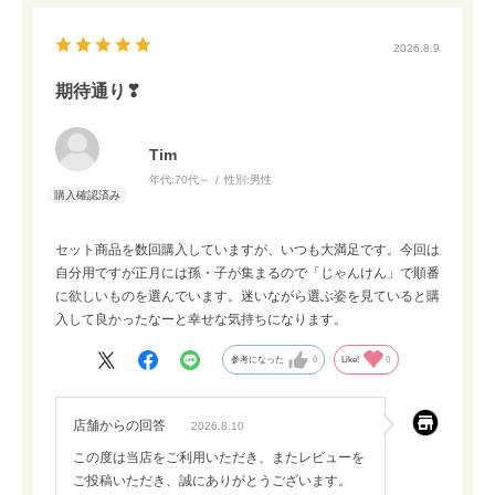
2026.8.9
期待通り❣
Tim
年代:
70代～
性別:
男性
セット商品を数回購入していますが、いつも大満足です。今回は
自分用ですが正月には孫・子が集まるので「じゃんけん」で順番
に欲しいものを選んでいます。迷いながら選ぶ姿を見ていると購
入して良かったなーと幸せな気持ちになります。
参考になった
0
Like!
0
店舗からの回答
2026.8.10
この度は当店をご利用いただき、またレビューを
ご投稿いただき、誠にありがとうございます。