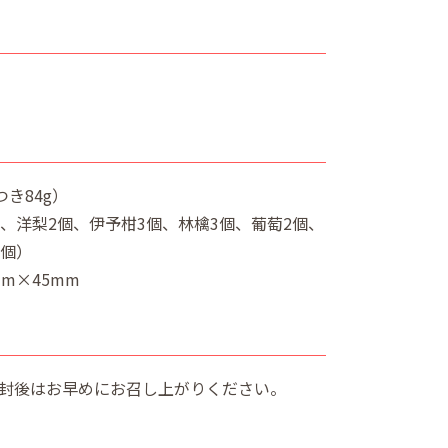
き84g）
、洋梨2個、伊予柑3個、林檎3個、葡萄2個、
2個）
mm×45mm
封後はお早めにお召し上がりください。