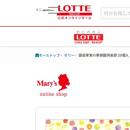
メニュー
モールトップ
ゼリー
国産果実の果樹園倶楽部 20個