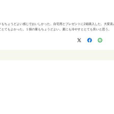
さもちょうどよい感じでおいしかった。自宅用とプレゼントに2箱購入した。大変喜
てとてもよかった。１個の量もちょうどよい。夏にも冷やすととても良いと思う。