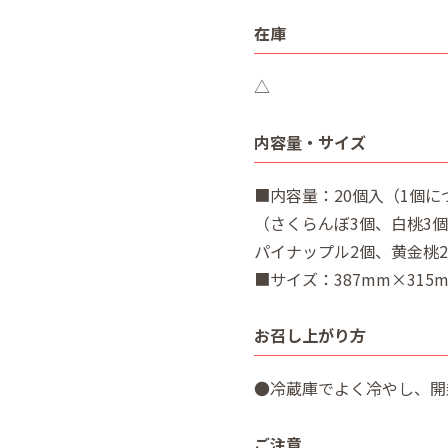
在庫
△
内容量・サイズ
■内容量：20個入（1個につ
（さくらんぼ3個、白桃3個
パイナップル2個、黄金桃
■サイズ：387mm×315
お召し上がり方
●冷蔵庫でよく冷やし、開
ご注意