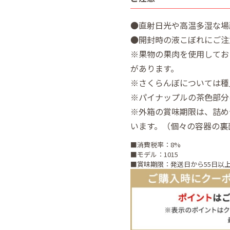
●直射日光や高温多湿な場
●開封時の液こぼれにご注
※果物の果肉を使用してお
があります。
※さくらんぼについては種
※パイナップルの茶色部分
※外箱の賞味期限は、詰め
います。（個々の容器の裏
■消費税率：8%
■モデル：1015
■賞味期限：発送日から55日以