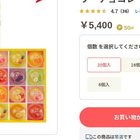
4.7
（36）
レ
￥5,400
50
個数 を選択してくださ
20個入
16
6個入
お買い物
この商品は
常温
です