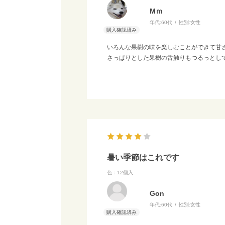
Mｍ
年代:
60代
性別:
女性
いろんな果樹の味を楽しむことができて甘
さっぱりとした果樹の舌触りもつるっとし
暑い季節はこれです
色：12個入
Gon
年代:
60代
性別:
女性