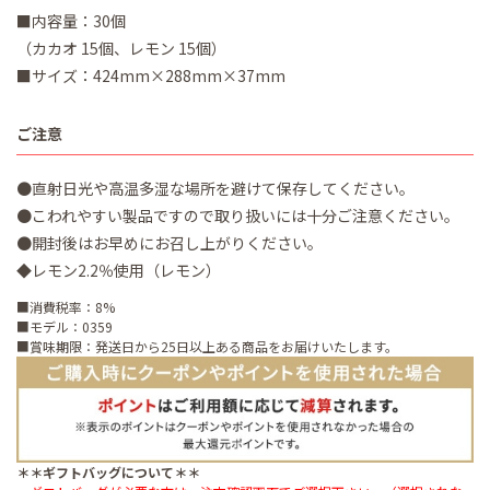
■内容量：30個
（カカオ 15個、レモン 15個）
■サイズ：424mm×288mm×37mm
ご注意
●直射日光や高温多湿な場所を避けて保存してください。
●こわれやすい製品ですので取り扱いには十分ご注意ください。
●開封後はお早めにお召し上がりください。
◆レモン2.2％使用（レモン）
■消費税率：8%
■モデル：0359
■賞味期限：発送日から25日以上ある商品をお届けいたします。
＊＊ギフトバッグについて＊＊