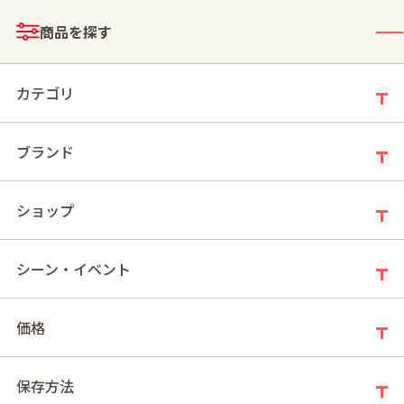
メニュー
商品を探す
ログイン
お買い物かご
カテゴリ
ブランド
モールトップ
3000円以上(2026スプリングギフト)
ショップ
3000円以上(2026スプリングギフト)
シーン・イベント
価格
新着順
件の商品
12
保存方法