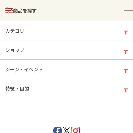
メニュー
商品を探す
ログイン
お買い物かご
カテゴリ
ショップ
モールトップ
キャラメル浪漫(2026ホワイトデー)
シーン・イベント
キャラメル浪漫(2026ホワイトデー)
特徴・目的
メリーチョコレート公式SNS