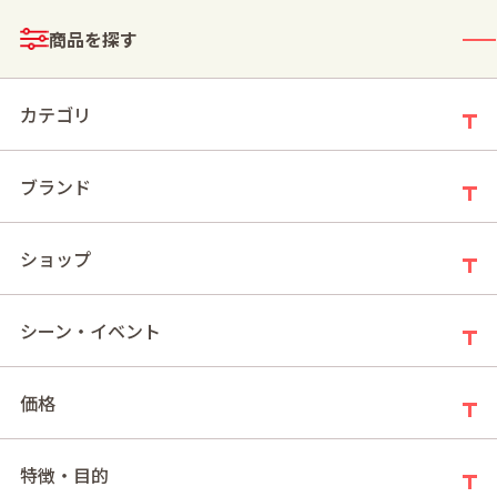
メニュー
商品を探す
ログイン
お買い物かご
カテゴリ
ブランド
モールトップ
ショップ
送料無料キャンペーン（2026サマーギフト特集 メリーチョコレート）
シーン・イベント
送料無料キャンペーン（2026サマーギフト特
集 メリーチョコレート）
価格
新着順
件の商品
5
特徴・目的