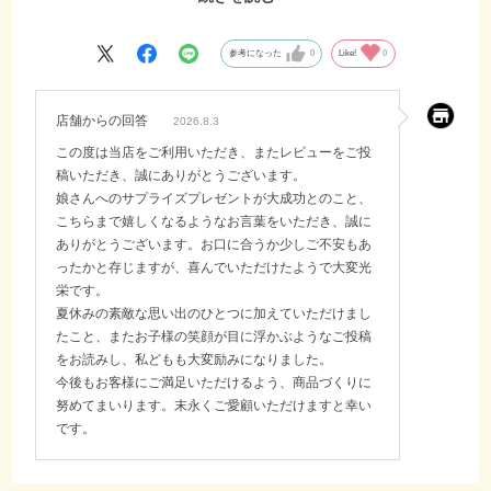
で、夏休み明けの、持ち物としても安心です。高齢出産のプラスって
何かあるのかなぁくらいに思ってましたが、少しは高尚な育児日記も
書けるな、スラスラと、私天才かもしれない、と、自分で自分を誉め
参考になった
0
Like!
0
殺しにすることで、毎日自分のお高いプライドを保ててますが、チョ
コの癒しで残りの夏休みも、乗り切れそうです。
店舗からの回答
2026.8.3
この度は当店をご利用いただき、またレビューをご投
稿いただき、誠にありがとうございます。
娘さんへのサプライズプレゼントが大成功とのこと、
こちらまで嬉しくなるようなお言葉をいただき、誠に
ありがとうございます。お口に合うか少しご不安もあ
ったかと存じますが、喜んでいただけたようで大変光
栄です。
夏休みの素敵な思い出のひとつに加えていただけまし
たこと、またお子様の笑顔が目に浮かぶようなご投稿
をお読みし、私どもも大変励みになりました。
今後もお客様にご満足いただけるよう、商品づくりに
努めてまいります。末永くご愛顧いただけますと幸い
です。