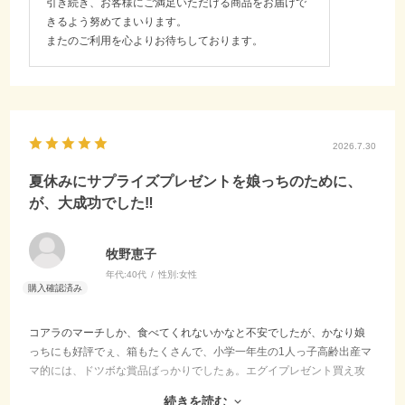
引き続き、お客様にご満足いただける商品をお届けで
きるよう努めてまいります。
またのご利用を心よりお待ちしております。
2026.7.30
夏休みにサプライズプレゼントを娘っちのために、
が、大成功でした‼️
牧野恵子
年代:
40代
性別:
女性
コアラのマーチしか、食べてくれないかなと不安でしたが、かなり娘
っちにも好評でぇ、箱もたくさんで、小学一年生の1人っ子高齢出産マ
マ的には、ドツボな賞品ばっかりでしたぁ。エグイプレゼント買え攻
撃も、段ボール箱に箱たくさんの満足感で、仕留める事が出来たの
続きを読む