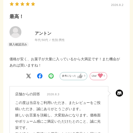
2026.8.2
最高！
アントン
年代:
50代
性別:
男性
価格が安く、お菓子が大量に入っているから大満足です！また機会が
あれば買いますね！
参考になった
0
Like!
0
店舗からの回答
2026.8.3
この度は当店をご利用いただき、またレビューをご投
稿いただき、誠にありがとうございます。
嬉しいお言葉を頂戴し、大変励みになります。価格面
やボリューム感にご満足いただけたとのこと、誠に光
栄です。