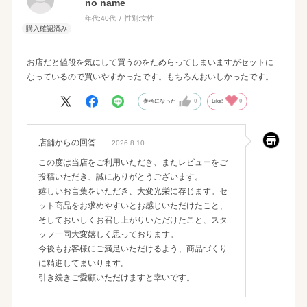
no name
年代:
40代
性別:
女性
お店だと値段を気にして買うのをためらってしまいますがセットに
なっているので買いやすかったです。もちろんおいしかったです。
参考になった
0
Like!
0
店舗からの回答
2026.8.10
この度は当店をご利用いただき、またレビューをご
投稿いただき、誠にありがとうございます。
嬉しいお言葉をいただき、大変光栄に存じます。セ
ット商品をお求めやすいとお感じいただけたこと、
そしておいしくお召し上がりいただけたこと、スタ
ッフ一同大変嬉しく思っております。
今後もお客様にご満足いただけるよう、商品づくり
に精進してまいります。
引き続きご愛顧いただけますと幸いです。