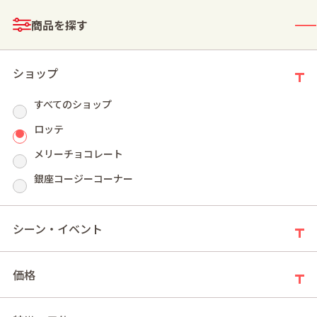
メニュー
商品を探す
ログイン
お買い物かご
ショップ
すべてのショップ
ロッテ
メリーチョコレート
モールトップ
焼き菓子
ギフト（焼き菓子）
銀座コージーコーナー
ギフト（焼き菓子）
シーン・イベント
新着順
件の商品
6
価格