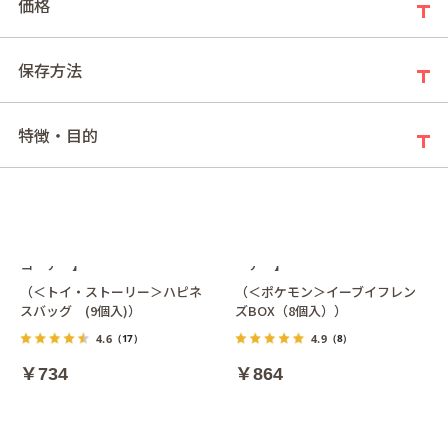
価格
保存方法
特徴・目的
＜トイ・ストーリー＞ハピネス
＜ポケモン＞イーブイフレンズ
バッグ (9個入)【銀座コージー
BOX（8個入）【銀座コージーコ
コーナー】
ーナー】
（＜トイ・ストーリー＞ハピネ
（＜ポケモン＞イーブイフレン
スバッグ (9個入)）
ズBOX（8個入））
4.6
4.9
（17）
（8）
￥734
￥864