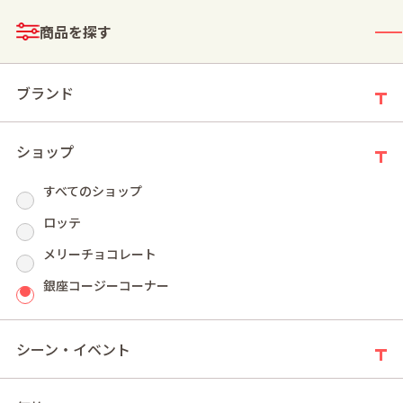
メニュー
商品を探す
ログイン
お買い物かご
ブランド
ショップ
すべてのショップ
モールトップ
焼き菓子
ギフト（焼き菓子）
ロッテ
メリーチョコレート
ギフト（焼き菓子）
銀座コージーコーナー
新着順
件の商品
25
シーン・イベント