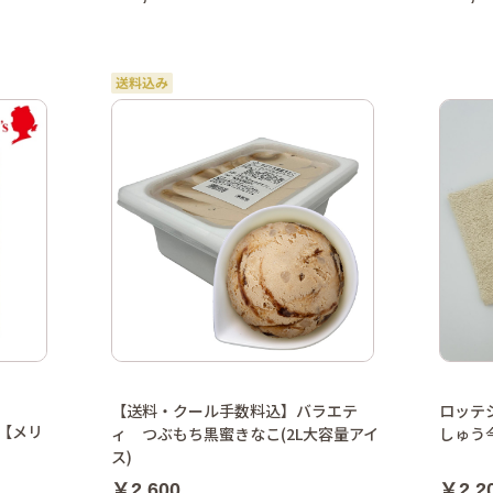
【送料・クール手数料込】バラエテ
ロッテ
【メリ
ィ つぶもち黒蜜きなこ(2L大容量アイ
しゅう
ス)
￥2,600
￥2,2