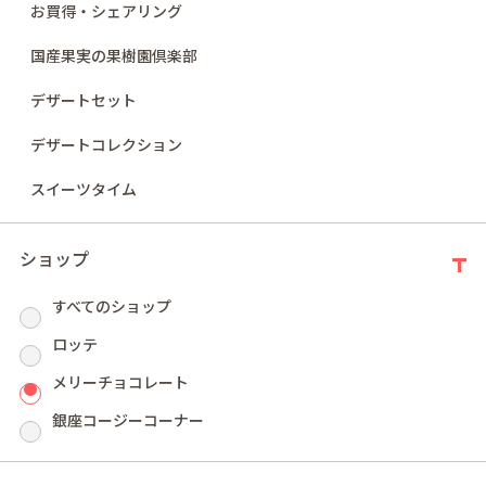
お買得・シェアリング
国産果実の果樹園倶楽部
デザートセット
デザートコレクション
マロングラッセ
琥珀色のひと粒、贅沢なおもてなし
スイーツタイム
やわらかなイタリア産の大粒の栗を糖蜜に漬け込み、ブラ
ショップ
ンディを香らせた深い味わい。
口の中に広がるしっとりまろやかな甘さと優雅な香りが織
すべてのショップ
りなすハーモニーは、芳醇なひとときをもたらします。
ロッテ
メリーチョコレート
新着順
件の商品
4
銀座コージーコーナー