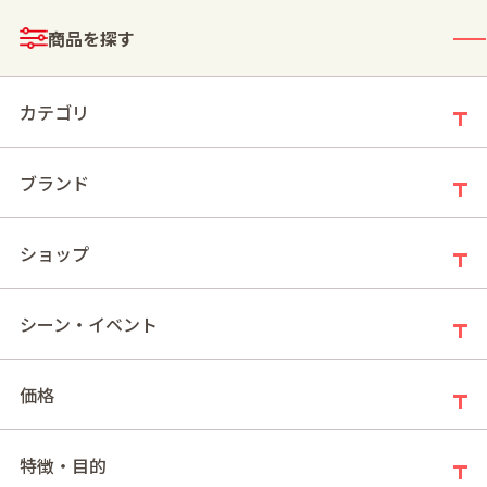
メニュー
商品を探す
ログイン
お買い物かご
カテゴリ
ブランド
モールトップ
スイーツタイム
ショップ
スイーツタイム
シーン・イベント
価格
新着順
件の商品
9
特徴・目的