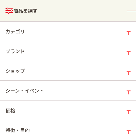
メニュー
商品を探す
ログイン
お買い物かご
カテゴリ
ブランド
モールトップ
ファンシーチョコレート
ショップ
ファンシーチョコレート
シーン・イベント
価格
新着順
件の商品
5
特徴・目的