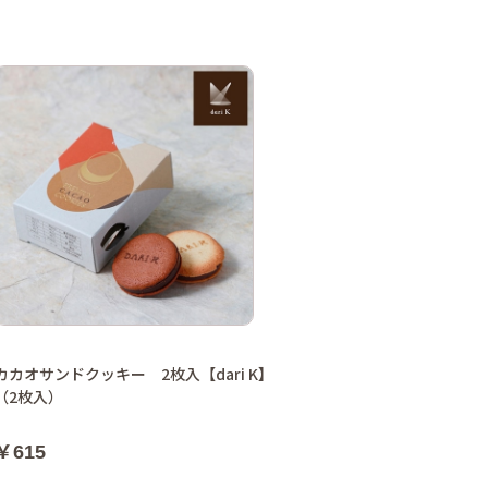
カカオサンドクッキー 2枚入【dari K】
（2枚入）
￥615