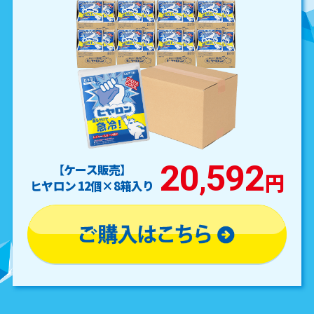
20
592
【ケース販売】
,
円
ヒヤロン 12個×8箱入り