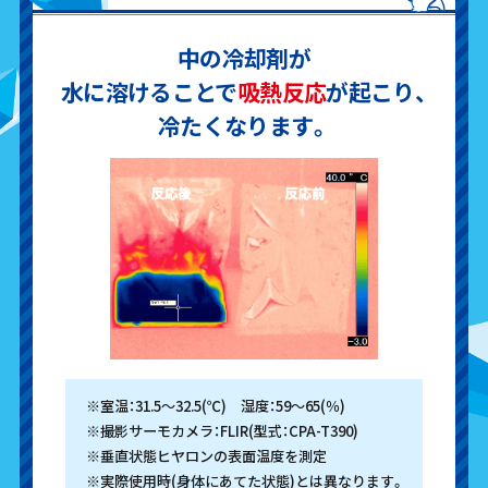
中の冷却剤が
水に溶けることで
吸熱反応
が起こり、
冷たくなります。
※室温：31.5～32.5(℃) 湿度：59～65(％)
※撮影サーモカメラ：FLIR(型式：CPA-T390)
※垂直状態ヒヤロンの表面温度を測定
※実際使用時(身体にあてた状態)とは異なります。