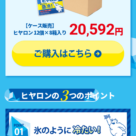
20
592
【ケース販売】
,
円
ヒヤロン 12個×8箱入り
3
ヒヤロンの
つのポイント