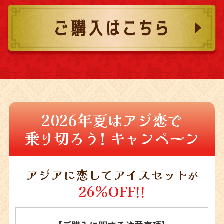
2026年夏は
アジ恋で
乗り切ろう!
キャンペーン
アジアに恋してアイスセット
が
26％OFF!!